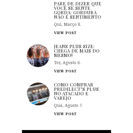
PARE DE DIZER QUE
VOCÊ SE SENTE
GORDA: GORDURA
NÃO É SENTIMENTO
Qui, Março 8.
VIEW POST
JEANS PLUS SIZE:
CHEGA DE MAIS DO
MESMO!
Ter, Agosto 6.
VIEW POST
COMO COMPRAR
PREDILECT’S PLUS
NO ATACADO E
VAREJO
Qua, Agosto 7.
VIEW POST