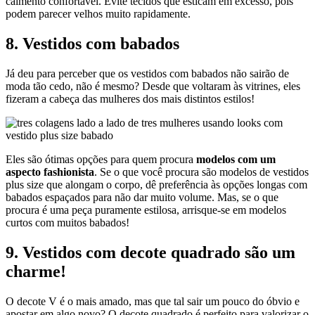
caimento confortável. Evite tecidos que esticam em excesso, pois
podem parecer velhos muito rapidamente.
8. Vestidos com babados
Já deu para perceber que os vestidos com babados não sairão de
moda tão cedo, não é mesmo? Desde que voltaram às vitrines, eles
fizeram a cabeça das mulheres dos mais distintos estilos!
Eles são ótimas opções para quem procura
modelos com um
aspecto fashionista
. Se o que você procura são modelos de vestidos
plus size que alongam o corpo, dê preferência às opções longas com
babados espaçados para não dar muito volume. Mas, se o que
procura é uma peça puramente estilosa, arrisque-se em modelos
curtos com muitos babados!
9. Vestidos com decote quadrado são um
charme!
O decote V é o mais amado, mas que tal sair um pouco do óbvio e
apostar em algo novo? O decote quadrado é perfeito para valorizar o